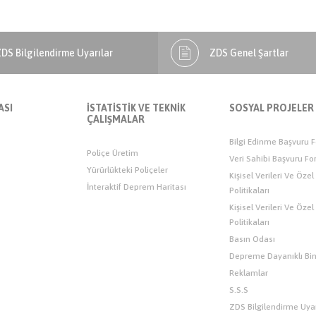
DS Bilgilendirme Uyarılar
ZDS Genel Şartlar
ASI
İSTATİSTİK VE TEKNİK
SOSYAL PROJELER
ÇALIŞMALAR
Bilgi Edinme Başvuru 
Poliçe Üretim
Veri Sahibi Başvuru F
Yürürlükteki Poliçeler
Kişisel Verileri Ve Özel
İnteraktif Deprem Haritası
Politikaları
Kişisel Verileri Ve Özel
Politikaları
Basın Odası
Depreme Dayanıklı Bin
Reklamlar
S.S.S
ZDS Bilgilendirme Uyar