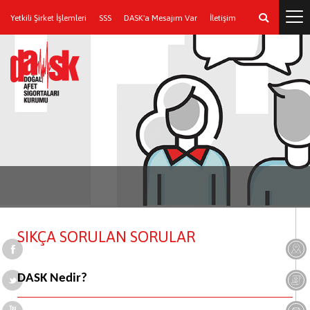
Yetkili Şirket İşlemleri
SSS
DASK'a Mesajım Var
İletişim
SIKÇA SORULAN SORULAR
DASK Nedir?