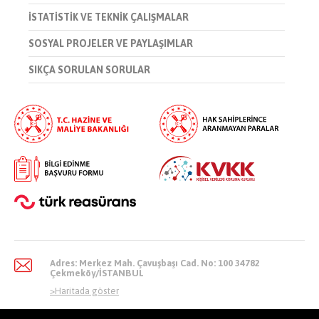
İSTATİSTİK VE TEKNİK ÇALIŞMALAR
SOSYAL PROJELER VE PAYLAŞIMLAR
SIKÇA SORULAN SORULAR
Adres: Merkez Mah. Çavuşbaşı Cad. No: 100 34782
Çekmeköy/İSTANBUL
>
Haritada göster