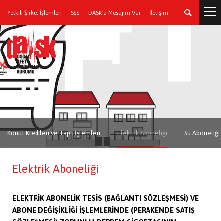
Yetkili Şirket İşlemleri
SSS
DASK'a Mesajım Var
İletişim
Konut Kredileri ve Tapu İşlemleri
Elektrik Aboneliği
Su Aboneliği
Elektrik Aboneliği
ELEKTRİK ABONELİK TESİS (BAĞLANTI SÖZLEŞMESİ) VE
ABONE DEĞİŞİKLİĞİ İŞLEMLERİNDE (PERAKENDE SATIŞ