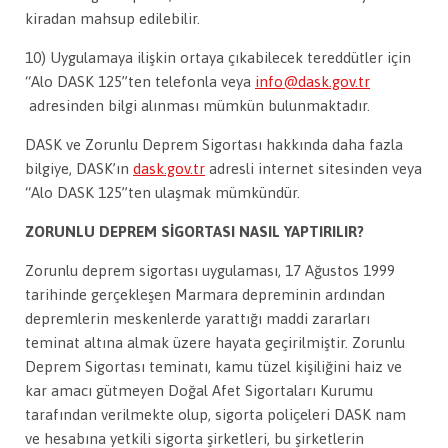
kiradan mahsup edilebilir.
10) Uygulamaya ilişkin ortaya çıkabilecek tereddütler için
“Alo DASK 125”ten telefonla veya
info@dask.gov.tr
adresinden bilgi alınması mümkün bulunmaktadır.
DASK ve Zorunlu Deprem Sigortası hakkında daha fazla
bilgiye, DASK’ın
dask.gov.tr
adresli internet sitesinden veya
“Alo DASK 125”ten ulaşmak mümkündür.
ZORUNLU DEPREM SİGORTASI NASIL YAPTIRILIR?
Zorunlu deprem sigortası uygulaması, 17 Ağustos 1999
tarihinde gerçekleşen Marmara depreminin ardından
depremlerin meskenlerde yarattığı maddi zararları
teminat altına almak üzere hayata geçirilmiştir. Zorunlu
Deprem Sigortası teminatı, kamu tüzel kişiliğini haiz ve
kar amacı gütmeyen Doğal Afet Sigortaları Kurumu
tarafından verilmekte olup, sigorta poliçeleri DASK nam
ve hesabına yetkili sigorta şirketleri, bu şirketlerin