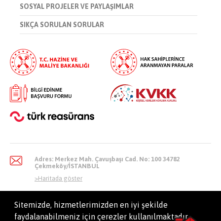
SOSYAL PROJELER VE PAYLAŞIMLAR
SIKÇA SORULAN SORULAR
Adres: Merkez Mah. Çavuşbaşı Cad. No: 100 34782
Çekmeköy/İSTANBUL
>
Haritada göster
Sitemizde, hizmetlerimizden en iyi şekilde
faydalanabilmeniz için çerezler kullanılmaktadır.
info@dask.gov.tr