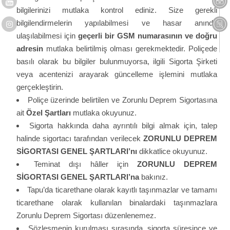
bilgilerinizi mutlaka kontrol ediniz. Size gerekli
bilgilendirmelerin yapılabilmesi ve hasar anında
ulaşılabilmesi için
geçerli bir GSM numarasının ve doğru
adresin
mutlaka belirtilmiş olması gerekmektedir. Poliçede
basılı olarak bu bilgiler bulunmuyorsa, ilgili Sigorta Şirketi
veya acentenizi arayarak güncelleme işlemini mutlaka
gerçekleştirin.
Poliçe üzerinde belirtilen ve Zorunlu Deprem Sigortasına
ait
Özel Şartları
mutlaka okuyunuz.
Sigorta hakkında daha ayrıntılı bilgi almak için, talep
halinde sigortacı tarafından verilecek
ZORUNLU DEPREM
SİGORTASI GENEL ŞARTLARI’nı
dikkatlice okuyunuz.
Teminat dışı hâller için
ZORUNLU DEPREM
SİGORTASI GENEL ŞARTLARI’na
bakınız.
Tapu’da ticarethane olarak kayıtlı taşınmazlar ve tamamı
ticarethane olarak kullanılan binalardaki taşınmazlara
Zorunlu Deprem Sigortası düzenlenemez.
Sözleşmenin kurulması sırasında, sigorta süresince ve