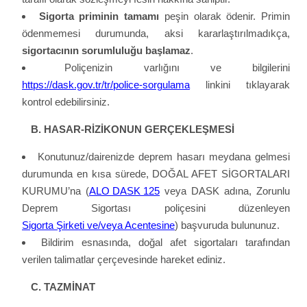
Sigorta priminin tamamı
peşin olarak ödenir. Primin
ödenmemesi durumunda, aksi kararlaştırılmadıkça,
sigortacının sorumluluğu başlamaz
.
Poliçenizin varlığını ve bilgilerini
https://dask.gov.tr/tr/police-sorgulama
linkini tıklayarak
kontrol edebilirsiniz.
B. HASAR-RİZİKONUN GERÇEKLEŞMESİ
Konutunuz/dairenizde deprem hasarı meydana gelmesi
durumunda en kısa sürede, DOĞAL AFET SİGORTALARI
KURUMU’na (
ALO DASK 125
veya DASK adına, Zorunlu
Deprem Sigortası poliçesini düzenleyen
Sigorta Şirketi ve/veya Acentesine
)
başvuruda bulununuz.
Bildirim esnasında, doğal afet sigortaları tarafından
verilen talimatlar çerçevesinde hareket ediniz.
C. TAZMİNAT