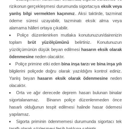
rizikonun gerçekleşmesi durumunda sigortacıya
eksik veya
yanlış bilgi vermekten kaçınını
z
. Aksi taktirde, tazminat
ödeme süresi uzayabilir, tazminatı eksik alma veya
alamama hâlleri ortaya çıkabilir.
Poliçe düzenlenirken mutlaka konutunuzun/dairenizin
toplam
brüt yüzölçümünü
belirtiniz. Konutunuzun
yüzölçümünün düşük beyan edilmesi
hasarın eksik olarak
ödenmesine
neden olacaktır.
Poliçe primine etki eden
bina inşa tarzı ve bina inşa yılı
bilgilerini poliçede doğru olarak yazıldığını kontrol ediniz.
Yanlış beyan
hasarın eksik olarak ödenmesine
neden
olacaktır.
Orta ve ağır derecede deprem hasarı bulunan binalar
sigortalanamaz. Binanın poliçe düzenlenmeden önce
hasarlı olduğunun tespit edilmesi halinde hasar ödemesi
yapılamaz.
Sigorta priminin ödenmemesi durumunda sigortacı tek
taraflı olarak sözleşmeyi fesih hakkına sahiptir.