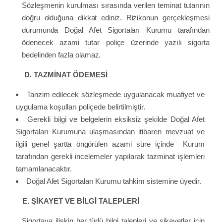
Sözleşmenin kurulması sırasında
verilen teminat tutarının
doğru olduğuna dikkat ediniz. Rizikonun gerçekleşmesi
durumunda Doğal Afet Sigortaları Kurumu tarafından
ödenecek azami tutar poliçe üzerinde yazılı sigorta
bedelinden fazla olamaz.
D. TAZMİNAT ÖDEMESİ
Tanzim edilecek sözleşmede uygulanacak muafiyet ve
uygulama koşulları poliçede belirtilmiştir.
Gerekli bilgi ve belgelerin eksiksiz şekilde Doğal Afet
Sigortaları Kurumuna ulaşmasından
itibaren
mevzuat ve
ilgili genel şartta öngörülen azami süre içinde Kurum
tarafından gerekli incelemeler yapılarak tazminat işlemleri
tamamlanacaktır.
Doğal Afet Sigortaları Kurumu
tahkim sistemine üyedir.
E.
ŞİKAYET VE BİLGİ TALEPLERİ
Sigortaya ilişkin her türlü bilgi talepleri ve şikayetler için