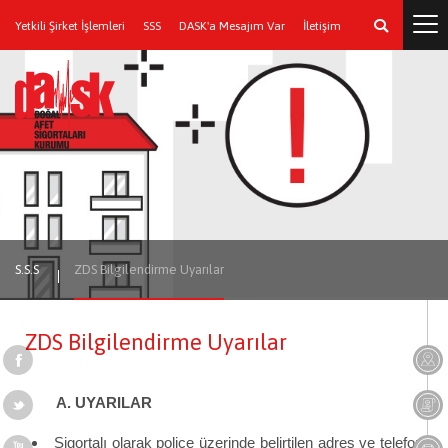
Yetkili Şirket İşlemleri
SSS
DASK'a Mesajım Var
İletişim
S.S.S
ZDS Bilgilendirme Uyarılar
ZDS Bilgilendirme Uyarılar
A. UYARILAR
Sigortalı olarak poliçe üzerinde belirtilen adres ve telefon