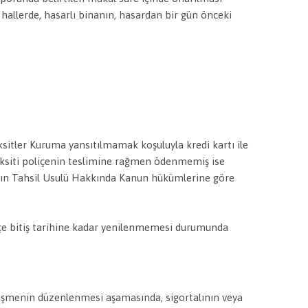
hallerde, hasarlı binanın, hasardan bir gün önceki
aksitler Kuruma yansıtılmamak koşuluyla kredi kartı ile
aksiti poliçenin teslimine rağmen ödenmemiş ise
rının Tahsil Usulü Hakkında Kanun hükümlerine göre
liçe bitiş tarihine kadar yenilenmemesi durumunda
leşmenin düzenlenmesi aşamasında, sigortalının veya