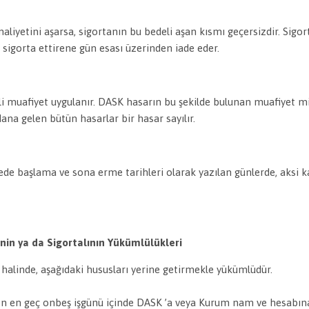
liyetini aşarsa, sigortanın bu bedeli aşan kısmı geçersizdir. Sig
mi sigorta ettirene gün esası üzerinden iade eder.
ili muafiyet uygulanır. DASK hasarın bu şekilde bulunan muafiyet 
na gelen bütün hasarlar bir hasar sayılır.
çede başlama ve sona erme tarihleri olarak yazılan günlerde, aksi ka
nin ya da Sigortalının Yükümlülükleri
i halinde, aşağıdaki hususları yerine getirmekle yükümlüdür.
aren en geç onbeş işgünü içinde DASK ’a veya Kurum nam ve hesabın