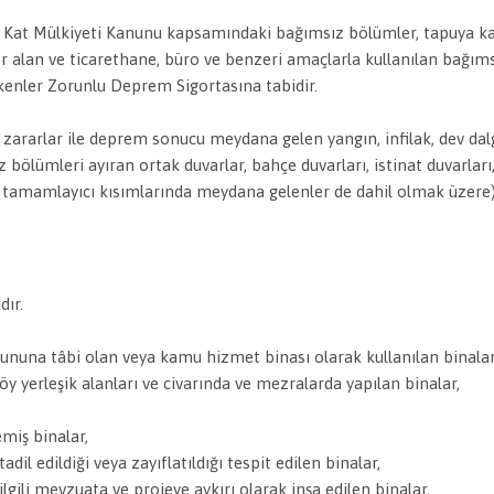
ılı Kat Mülkiyeti Kanunu kapsamındaki bağımsız bölümler, tapuya ka
er alan ve ticarethane, büro ve benzeri amaçlarla kullanılan bağıms
eskenler Zorunlu Deprem Sigortasına tabidir.
ararlar ile deprem sonucu meydana gelen yangın, infilak, dev dal
 bölümleri ayıran ortak duvarlar, bahçe duvarları, istinat duvarları,
eki tamamlayıcı kısımlarında meydana gelenler de dahil olmak üzere
dır.
anununa tâbi olan veya kamu hizmet binası olarak kullanılan binal
öy yerleşik alanları ve civarında ve mezralarda yapılan binalar,
,
miş binalar,
dil edildiği veya zayıflatıldığı tespit edilen binalar,
ilgili mevzuata ve projeye aykırı olarak inşa edilen binalar,