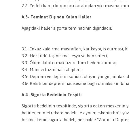
2.7- Yetkili kamu kurumları tarafından yıkılmasına kar
A.3- Teminat Dışında Kalan Haller
Aşağıdaki haller sigorta teminatının dışındadır.
3.1- Enkaz kaldırma masrafları, kar kaybı, iş durması, k
3.2- Her türlü taşınır mal, eşya ve benzerleri,
3.3- Ölüm dahil olmak üzere tüm bedeni zararlar,
3.4- Manevi tazminat talepleri,
3.5- Deprem ve deprem sonucu oluşan yangın, infilak, d
3.6- Belirli bir deprem hadisesine bağlı olmaksızın bin
A.4- Sigorta Bedelinin Tespiti
Sigorta bedelinin tespitinde, sigorta edilen meskenin y
belirlenen metrekare bedeli ile aynı meskenin brüt yü
bir meskenin sigorta bedeli, her halde "Zorunlu Depre