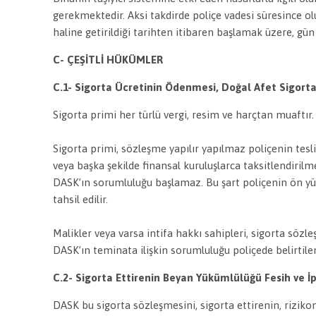
gerekmektedir. Aksi takdirde poliçe vadesi süresince ol
haline getirildiği tarihten itibaren başlamak üzere, gün 
C- ÇEŞİTLİ HÜKÜMLER
C.1- Sigorta Ücretinin Ödenmesi, Doğal Afet Sigor
Sigorta primi her türlü vergi, resim ve harçtan muaftır
Sigorta primi, sözleşme yapılır yapılmaz poliçenin tesli
veya başka şekilde finansal kuruluşlarca taksitlendir
DASK’ın sorumluluğu başlamaz. Bu şart poliçenin ön yü
tahsil edilir.
Malikler veya varsa intifa hakkı sahipleri, sigorta sö
DASK’ın teminata ilişkin sorumluluğu poliçede belirtilen 
C.2- Sigorta Ettirenin Beyan Yükümlülüğü Fesih ve İp
DASK bu sigorta sözleşmesini, sigorta ettirenin, rizi