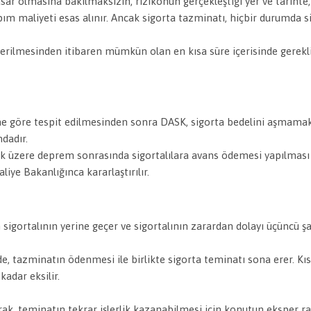
sar olmasına bakılmaksızın, rizikonun gerçekleştiği yer ve tarihte
ım maliyeti esas alınır. Ancak sigorta tazminatı, hiçbir durumda 
.
 verilmesinden itibaren mümkün olan en kısa süre içerisinde gerek
ne göre tespit edilmesinden sonra DASK, sigorta bedelini aşmamak
ndadır.
k üzere deprem sonrasında sigortalılara avans ödemesi yapılma
liye Bakanlığı
nca kararlaştırılır.
igortalının yerine geçer ve sigortalının zarardan dolayı üçüncü şa
 tazminatın ödenmesi ile birlikte sigorta teminatı sona erer. Kısm
kadar eksilir.
larak, teminatın tekrar işlerlik kazanabilmesi için konutun eksper 