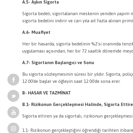
A.5- Aşkın Sigorta
Sigorta bedeli, sigortalanan meskenin yeniden yapım ma
sigorta bedelini indirir ve cari yıla ait fazla alınan pri
A.6- Muafiyet
Her bir hasarda, sigorta bedelinin %2'si oranında tenz
uygulaması açısından, her bir 72 saatlik dönemde meyda
A.7- Sigortanın Başlangıcı ve Sonu
Bu sigorta sözleşmesinin süresi bir yıldır. Sigorta, poli
12.00'de başlar ve öğleyin saat 12.00'de sona erer.
B- HASAR VE TAZMİNAT
B.1- Rizikonun Gerçekleşmesi Halinde, Sigorta Ettire
Sigorta ettiren ya da sigortalı, rizikonun gerçekleşmes
1.1- Rizikonun gerçekleştiğini öğrendiği tarihten itib