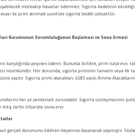
uşabilecek müteakip hasarlar ödenmez. Sigorta bedelinin eksildiği 
esası ile prim alınmak suretiyle sigorta bedeli yükseltilir.
taları Kurumunun Sorumluluğunun Başlaması ve Sona Ermesi
.
mi karşılığında peşinen ödenir. Bununla birlikte, prim tutarının, t
ilmesi mümkündür. Her durumda, sigorta priminin tamamı veya ilk t
züne yazılır. Sigorta primi alacakları, 6183 sayılı Amme Alacakla
zleşmelerini her yıl yenilemek zorundadır. Sigorta sözleşmesinin po
bitiş tarihi itibariyle sona erer.
taller
konun gerçek durumunu bildiren beyanına dayanarak yapmıştır. Söz