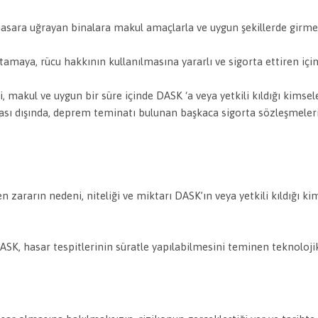
n, hasara uğrayan binalara makul amaçlarla ve uygun şekillerde girm
aptamaya, rücu hakkının kullanılmasına yararlı ve sigorta ettiren iç
imi, makul ve uygun bir süre içinde DASK ‘a veya yetkili kıldığı kims
ası dışında, deprem teminatı bulunan başkaca sigorta sözleşmeleri
zararın nedeni, niteliği ve miktarı DASK’ın veya yetkili kıldığı ki
, hasar tespitlerinin süratle yapılabilmesini teminen teknolojik