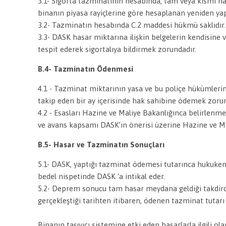
3.1- Sigorta tazminatının hesabında, tam veya kısmi ha
binanın piyasa rayiçlerine göre hesaplanan yeniden yap
3.2- Tazminatın hesabında C.2 maddesi hükmü saklıdır
3.3- DASK hasar miktarına ilişkin belgelerin kendisine
tespit ederek sigortalıya bildirmek zorundadır.
B.4- Tazminatın Ödenmesi
4.1 - Tazminat miktarının yasa ve bu poliçe hükümleri
takip eden bir ay içerisinde hak sahibine ödemek zoru
4.2 - Esasları
Hazine ve Maliye Bakanlığı
nca belirlenme
ve avans kapsamı DASK’ın önerisi üzerine
Hazine ve Ma
B.5- Hasar ve Tazminatın Sonuçları
5.1- DASK, yaptığı tazminat ödemesi tutarınca hukuken s
bedel nispetinde DASK ‘a intikal eder.
5.2- Deprem sonucu tam hasar meydana geldiği takdirde,
gerçekleştiği tarihten itibaren, ödenen tazminat tutarı 
Binanın taşıyıcı sistemine etki eden hasarlarla ilgili o