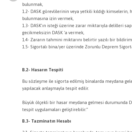
bulunmak,
1.2- DASK görevlilerinin veya yetkili kıldığı kimseleri
bulunmasına izin vermek,
1.3- DASK’ın isteği üzerine zarar miktarıyla delilleri s
gecikmeksizin DASK ‘a vermek,
1.4- Zararın tahmini miktarını belirtir yazılı bir bildir
1.5- Sigortalı bina/yer üzerinde Zorunlu Deprem Sigort
B.2- Hasarın Tespiti
Bu sözleşme ile sigorta edilmiş binalarda meydana gelen 
yapılacak anlaşmayla tespit edilir.
Büyük ölçekli bir hasar meydana gelmesi durumunda DASK
tespit uygulamaları geliştirebilir.”
B.3- Tazminatın Hesabı