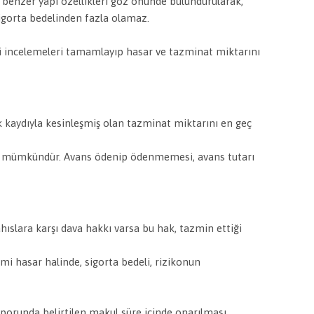
, benzer yapı özellikleri göz önünde bulundurularak,
sigorta bedelinden fazla olamaz.
li incelemeleri tamamlayıp hasar ve tazminat miktarını
 kaydıyla kesinleşmiş olan tazminat miktarını en geç
sı mümkündür. Avans ödenip ödenmemesi, avans tutarı
hıslara karşı dava hakkı varsa bu hak, tazmin ettiği
i hasar halinde, sigorta bedeli, rizikonun
raporunda belirtilen makul süre içinde onarılması