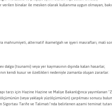
ar verilen binalar ile mesken olarak kullanıma uygun olmayan, bak
ira mahrumiyeti, alternatif ikametgah ve işyeri masrafları, mali so
ev dalga (tsunami) veya yer kaymasının dışında kalan hasarlar,
anın kendi kusur ve özellikleri nedeniyle zamanla oluşan zararlar.
apı tarzı için Hazine
Hazine ve Maliye Bakanlı
ğınca yayımlanan "Z
zölçümünün (veya yaklaşık yüzölçümünün) çarpılması sonucu buluna
m Sigortası Tarife ve Talimatı"nda belirlenen azami teminat tuta