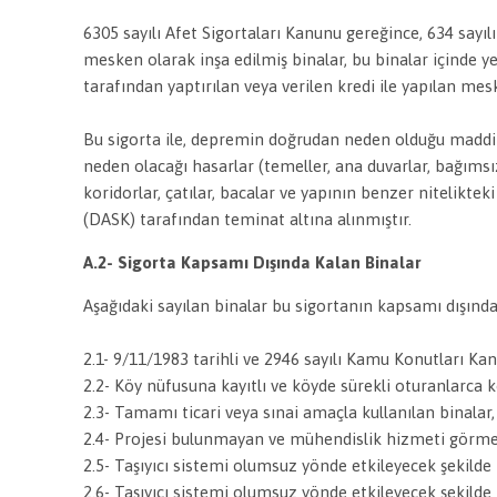
6305 sayılı Afet Sigortaları Kanunu gereğince, 634 say
mesken olarak inşa edilmiş binalar, bu binalar içinde y
tarafından yaptırılan veya verilen kredi ile yapılan m
Bu sigorta ile, depremin doğrudan neden olduğu maddi z
neden olacağı hasarlar (temeller, ana duvarlar, bağımsız
koridorlar, çatılar, bacalar ve yapının benzer nitelikt
(DASK) tarafından teminat altına alınmıştır.
A.2- Sigorta Kapsamı Dışında Kalan Binalar
Aşağıdaki sayılan binalar bu sigortanın kapsamı dışında
2.1- 9/11/1983 tarihli ve 2946 sayılı Kamu Konutları K
2.2- Köy nüfusuna kayıtlı ve köyde sürekli oturanlarca k
2.3- Tamamı ticari veya sınai amaçla kullanılan binalar
2.4- Projesi bulunmayan ve mühendislik hizmeti görme
2.5- Taşıyıcı sistemi olumsuz yönde etkileyecek şekilde ta
2.6- Taşıyıcı sistemi olumsuz yönde etkileyecek şekilde 