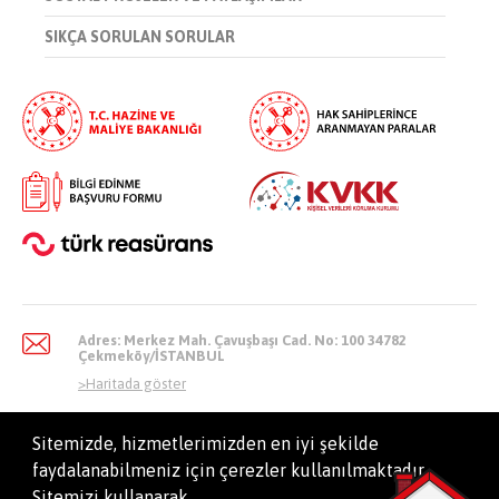
SIKÇA SORULAN SORULAR
Adres: Merkez Mah. Çavuşbaşı Cad. No: 100 34782
Çekmeköy/İSTANBUL
>
Haritada göster
Sitemizde, hizmetlerimizden en iyi şekilde
faydalanabilmeniz için çerezler kullanılmaktadır.
info@dask.gov.tr
Sitemizi kullanarak