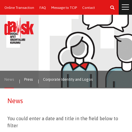
Online Transaction
FAQ
Message to TCIP
Contact
News
Press
Corporate Identity and Logos
News
You could enter a date and title in the field below to
filter