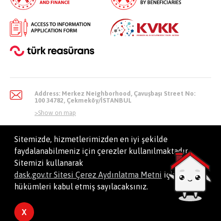
Address: Merkez Neighborhood, Çavuşbaşı Street No:
100 34782, Çekmeköy/İSTANBUL
>
Show on map
Sitemizde, hizmetlerimizden en iyi şekilde
faydalanabilmeniz için çerezler kullanılmaktadır.
info@dask.gov.tr
Sitemizi kullanarak
dask.gov.tr Sitesi Çerez Aydınlatma Metni
içindeki
hükümleri kabul etmiş sayılacaksınız.
All Right Reserved. Natural Disaster Insurance Institution
X